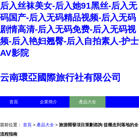
后入丝袜美女-后入她91黑丝-后入无
码国产-后入无码精品视频-后入无码
剧情高清-后入无码免费-后入无码视
频-后入艳妇翘臀-后入自拍素人-护士
AV影院
云南環亞國際旅行社有限公司
首頁
企業簡介
產品大全
聯系我們
企業信息
訪客留言
當前位置：
首頁
>
產品大全
>
旅游開發項目策劃咨詢 從概念到落地的全
流程指南