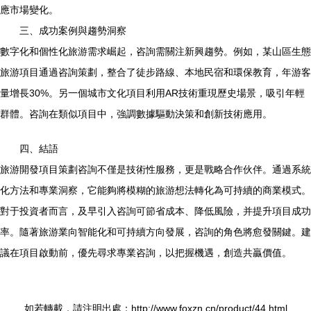
應市場變化。
三、成功案例與趨勢洞察
數字化和個性化旅游需求崛起，咨詢需關注新興趨勢。例如，某山區生態
旅游項目通過咨詢策劃，整合了徒步路線、本地民宿和環保教育，年游客
量增長30%。另一個城市文化項目利用AR技術重現歷史場景，吸引年輕
群體。咨詢在類似項目中，強調數據驅動決策和創新技術應用。
四、結語
旅游開發項目策劃咨詢不僅是技術性服務，更是戰略合作伙伴。通過系統
化方法和專業洞察，它能夠將模糊的旅游想法轉化為可持續的商業模式。
對于投資者而言，及早引入咨詢可節省成本、降低風險，并提升項目成功
率。隨著旅游業向智能化和可持續方向發展，咨詢的角色將愈發關鍵。建
議在項目啟動前，優先尋求專業咨詢，以把握機遇，創造共贏價值。
如若轉載，請注明出處：http://www.foxzn.cn/product/44.html