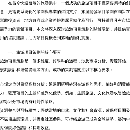
在當今快速發展的旅游業中，一個成功的旅游項目不僅需要獨特的創
意，更需要系統化的策劃與專業的咨詢支持。旅游開發項目策劃咨詢旨在
幫助投資者、地方政府或企業將旅游愿景轉化為可行、可持續且具有市場
競爭力的實體項目。本文將深入探討旅游項目策劃的關鍵環節，并提供實
用的咨詢建議，助力項目從概念到落地的順利實施。
一、旅游項目策劃的核心要素
旅游項目策劃是一個多維度、跨學科的過程，涉及市場分析、資源評估、
規劃設計和運營管理等方面。成功的策劃需關注以下核心要素：
市場定位與目標客群分析：通過調研明確潛在游客的需求、偏好和消費能
力，確定項目的主題和差異化優勢。例如，生態旅游、文化旅游或冒險旅
游等細分市場需有針對性策略。
資源整合與可持續性：評估當地的自然、文化和社會資源，確保項目開發
不破壞生態環境，并促進社區參與。可持續旅游已成為全球趨勢，咨詢中
應強調綠色設計和長期效益。