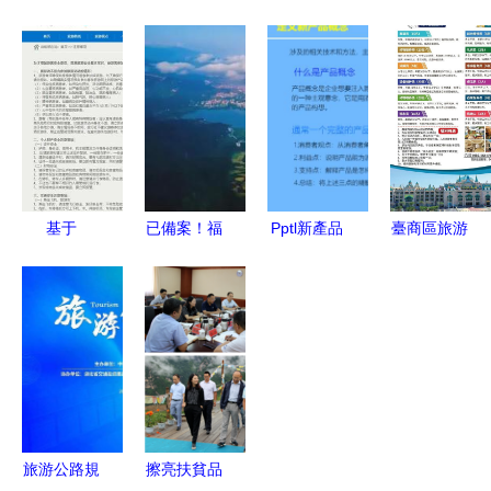
育特色小
下鄉村旅游
游項目策劃
產項目成功
鎮？抓住產
開發與景觀
規劃設計的
策劃與規劃
業、文化與
設計融合策
思變要點
的關鍵要素
運營三大關
略
鍵
基于
已備案！福
Pptl新產品
臺商區旅游
SpringBoot
州全新戶外
開發與戰略
發展再結碩
與JSP的旅
文旅綜合項
規劃 引領
果 兩項目
游網站管理
目蓄勢待
旅游開發項
獲評市級旅
系統設計與
發，繪就山
目創新之路
游產品，區
實現
水人文新畫
域旅游開發
卷
前景廣闊
旅游公路規
擦亮扶貧品