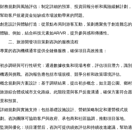
財務規劃與風險評估：制定詳細的預算、投資回報分析和風險緩解計劃，
幫助客戶規避資金短缺或市場波動帶來的問題。
創意設計與體驗打造：從景點布局到游客互動，策劃應聚焦于創造難忘的
體驗。例如，結合科技元素如AR/VR，提升參與感和傳播性。
二、旅游開發項目策劃咨詢的服務流程
專業的咨詢機構通常提供全鏈條服務，確保項目高效推進：
初步調研與可行性研究：通過數據收集和現場考察，評估項目潛力，識別
機遇與挑戰。咨詢報告應包括市場規模、競爭分析和政策環境評估。
概念規劃與方案設計：基于調研結果，提出初步概念，如主題公園、鄉村
旅游綜合體或城市文化路線。此階段需與客戶反復溝通，確保方案符合愿
景和預算。
詳細規劃與實施支持：包括基礎設施設計、營銷策略制定和運營模式規
劃。咨詢團隊可協助客戶與政府、承包商和社區協調，推動項目落地。
監測與優化：項目運營后，咨詢可提供績效評估和持續改進建議，幫助適