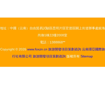
劃與設計專
牌，提速精
題研究班在
準脫貧——
恩施開班，
成都大學九
共探交旅融
寨溝精準扶
地址：中國（云南）自由貿易試驗區昆明片區官渡區關上街道辦事處銀海
合新路徑
貧品牌研究
尚御1棟22樓2008室
項目組赴九
電話：1388868**
寨溝開展調
Copyright © 2026
www.foxzn.cn
旅游開發項目策劃咨詢
云南環亞國際旅
研與旅游開
行社有限公司
旅游開發項目策劃咨詢
版權所有
Sitemap
發項目策劃
咨詢